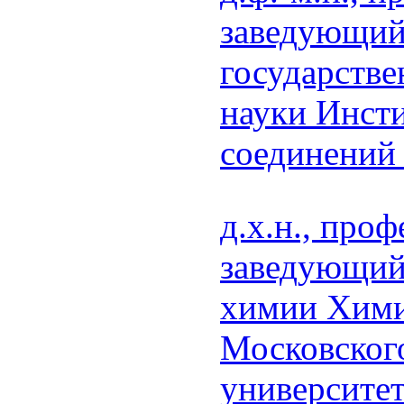
заведующий
государств
науки Инст
соединений
д.х.н., про
заведующий
химии Хими
Московского
университе