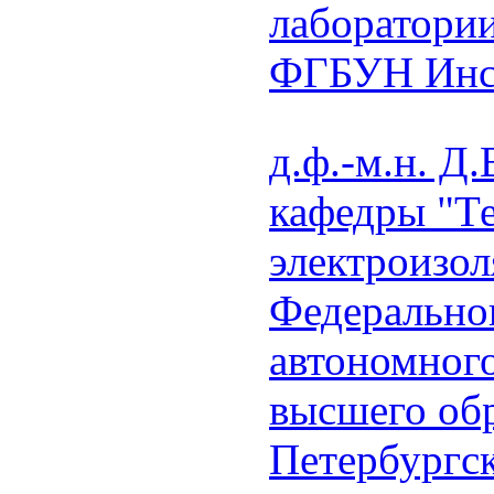
лаборатори
ФГБУН Инс
д.ф.-м.н. Д
кафедры "Т
электроизол
Федеральног
автономног
высшего обр
Петербургс