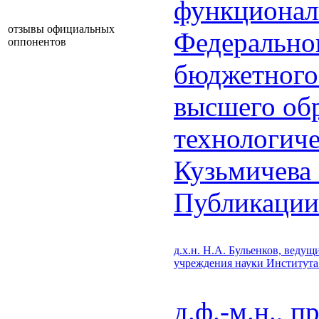
функционал
отзывы официальных
Федеральног
оппонентов
бюджетного
высшего об
технологич
Кузьмичева
Публикации
д.х.н. Н.А. Бульенков, веду
учреждения науки Института
д.ф.-м.н., 