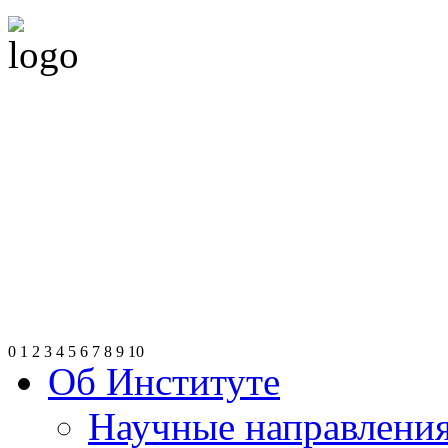
0
1
2
3
4
5
6
7
8
9
10
Об Институте
Научные направлени