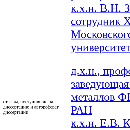
к.х.н. В.Н.
сотрудник 
Московского
университе
д.х.н., про
заведующая
металлов Ф
отзывы, поступившие на
РАН
диссертацию и автореферат
диссертации
к.х.н. Е.В.