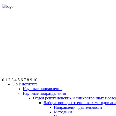
0
1
2
3
4
5
6
7
8
9
10
Об Институте
Научные направления
Научные подразделения
Отдел рентгеновских и синхротронных иссле
Лаборатория рентгеновских методов ан
Направления деятельности
Методики