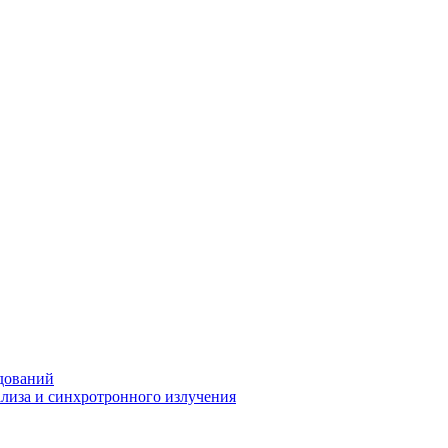
дований
ализа и синхротронного излучения