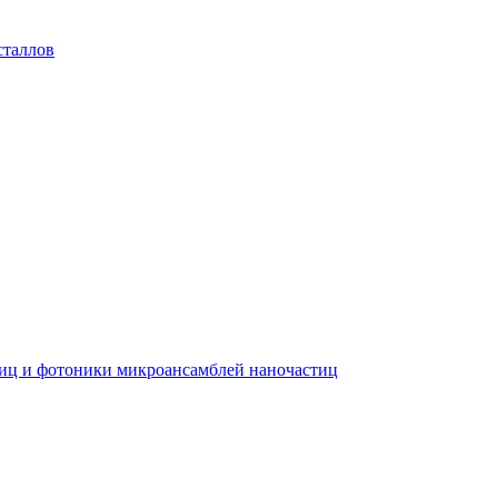
сталлов
тиц и фотоники микроансамблей наночастиц