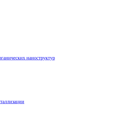
рганических наноструктур
сталлизации