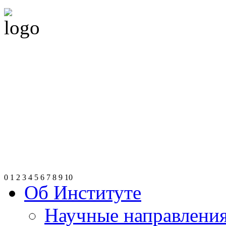
0
1
2
3
4
5
6
7
8
9
10
Об Институте
Научные направлени