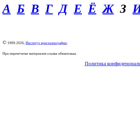
А
Б
В
Г
Д
Е
Ё
Ж
З
©
1999-2026,
Институт кристаллографии
.
При перепечатке материалов ссылка обязательна.
Политика конфиденциал