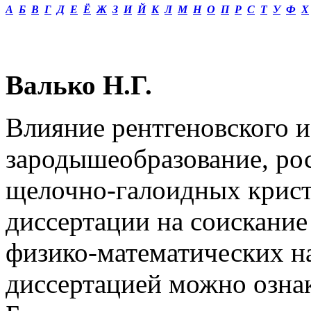
А
Б
В
Г
Д
Е
Ё
Ж
З
И
Й
К
Л
М
Н
О
П
Р
С
Т
У
Ф
Х
Валько Н.Г.
Влияние рентгеновского и
зародышеобразование, ро
щелочно-галоидных
крист
диссертации на соискание
физико-математических нау
диссертацией можно озна