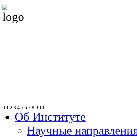
0
1
2
3
4
5
6
7
8
9
10
Об Институте
Научные направлени